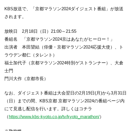
KBS放送で、「京都マラソン2024ダイジェスト番組」が放送
されます。
放映日 2月18日（日）21:00～21:55
番組名 「京都マラソン2024京はあなたがヒーロー！」
出演者 本田望結（俳優・京都マラソン2024応援大使）、ト
ラウデン都仁（タレント）
福士加代子（京都マラソン2024特別ゲストランナー）、大倉
士門
門川大作（京都市長）
なお、ダイジェスト番組は大会翌日の2月19日(月)から3月31日
（日）までの間、KBS京都 京都マラソン2024の番組ページ内
にて見逃し配信を行います。詳しくはコチラ
（
https://www.kbs-kyoto.co.jp/tv/kyoto_marathon/
）