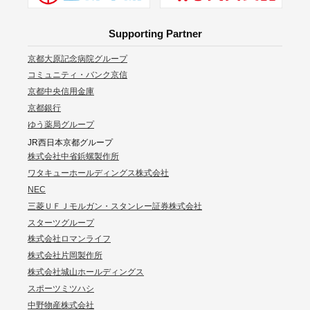
Supporting Partner
京都大原記念病院グループ
コミュニティ・バンク京信
京都中央信用金庫
京都銀行
ゆう薬局グループ
JR西日本京都グループ
株式会社中省鋲螺製作所
ワタキューホールディングス株式会社
NEC
三菱ＵＦＪモルガン・スタンレー証券株式会社
スターツグループ
株式会社ロマンライフ
株式会社片岡製作所
株式会社城山ホールディングス
スポーツミツハシ
中野物産株式会社